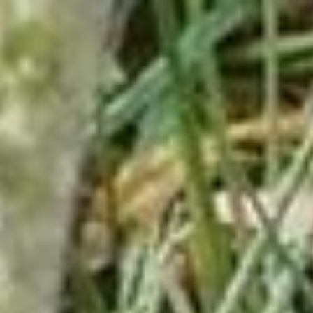
Adres & Route
Openingstijden
Contact
Nieuwsbrief
De huidige taal van de website is Nederlands