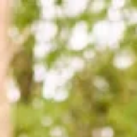
Adres & Route
Openingstijden
Contact
Nieuwsbrief
De huidige taal van de website is Nederlands