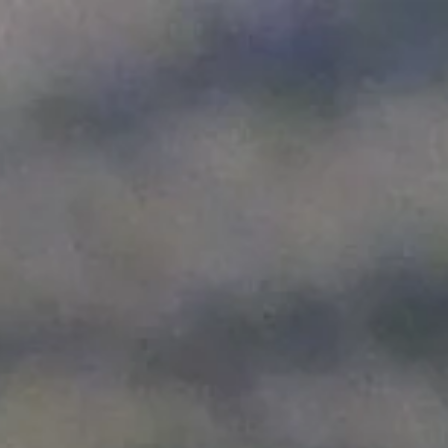
Adres & Route
Openingstijden
Contact
Nieuwsbrief
De huidige taal van de website is Nederlands