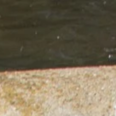
Adres & Route
Openingstijden
Contact
Nieuwsbrief
De huidige taal van de website is Nederlands