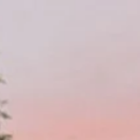
Adres & Route
Openingstijden
Contact
Nieuwsbrief
De huidige taal van de website is Nederlands