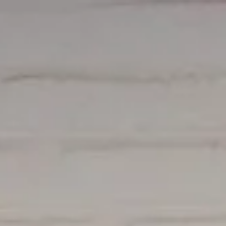
Adres & Route
Openingstijden
Contact
Nieuwsbrief
De huidige taal van de website is Nederlands