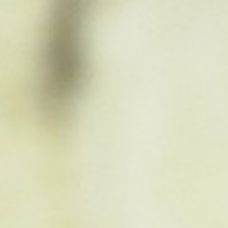
Adres & Route
Openingstijden
Contact
Nieuwsbrief
De huidige taal van de website is Nederlands