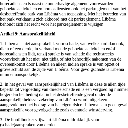
horecadiensten is naast de onderhavige algemene voorwaarden
geboekte activiteiten en horecadiensten ook het parkreglement van het
desbetreffende park van Libéma van toepassing. Met het betreden van
het park verklaart u zich akkoord met dit parkreglement. Libéma
behoudt zich het recht voor het parkreglement te wijzigen.
Artikel 9: Aansprakelijkheid
1. Libéma is niet aansprakelijk voor schade, van welke aard dan ook,
die u of een derde, in verband met de geboekte activiteiten en/of
horecadiensten lijdt, tenzij sprake is van schade die rechtstreeks
voortvloeit uit het niet, niet tijdig of niet behoorlijk nakomen van de
overeenkomst door Libéma en alleen indien sprake is van opzet of
grove schuld aan de zijde van Libéma. Voor gevolgschade is Libéma
nimmer aansprakelijk.
2. In het geval van aansprakelijkheid van Libéma in deze te allen tijde
beperkt tot vergoeding van directe schade en is een vergoeding nimmer
hoger dan het bedrag dat in het desbetreffende geval onder de
aansprakelijkheidsverzekering van Libéma wordt uitgekeerd
aangevuld met het bedrag van het eigen risico. Libéma is in geen geval
aansprakelijk voor gevolgschade zoals eventuele winstderving.
3. De hoofdboeker vrijwaart Libéma uitdrukkelijk voor
(schade)aanspraken van derden.