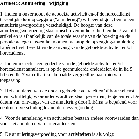
Artikel 5: Annulering - wijziging
1. Indien u onverhoopt de geboekte activiteit en/of de horecadienst
tussentijds door opzegging (“annulering”) wil beëindigen, bent u een
annuleringsvergoeding verschuldigd. De hoogte van deze
annuleringsvergoeding staat omschreven in lid 5, lid 6 en lid 7 van dit
artikel en is afhankelijk van de totale waarde van de boeking en de
periode gelegen tussen het moment waarop de opzegging/annulering
Libéma heeft bereikt en de aanvang van de geboekte activiteit en/of
horecadienst.
2. Indien u slechts een gedeelte van de geboekte activiteit en/of
horecadienst annuleert, is op de geannuleerde onderdelen de in lid 5,
lid 6 en lid 7 van dit artikel bepaalde vergoeding naar rato van
toepassing.
3. Het annuleren van de door u geboekte activiteit en/of horecadienst
dient schriftelijk, waaronder wordt verstaan per e-mail, te gebeuren. De
datum van ontvangst van de annulering door Libéma is bepalend voor
de door u verschuldigde annuleringsvergoeding.
4. Voor de annulering van activiteiten bestaan andere voorwaarden dan
voor het annuleren van horecadiensten.
5. De annuleringsvergoeding voor
activiteiten
is als volgt: