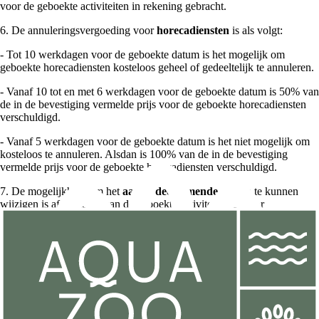
voor de geboekte activiteiten in rekening gebracht.
6. De annuleringsvergoeding voor
horecadiensten
is als volgt:
- Tot 10 werkdagen voor de geboekte datum is het mogelijk om
geboekte horecadiensten kosteloos geheel of gedeeltelijk te annuleren.
- Vanaf 10 tot en met 6 werkdagen voor de geboekte datum is 50% van
de in de bevestiging vermelde prijs voor de geboekte horecadiensten
verschuldigd.
- Vanaf 5 werkdagen voor de geboekte datum is het niet mogelijk om
kosteloos te annuleren. Alsdan is 100% van de in de bevestiging
vermelde prijs voor de geboekte horecadiensten verschuldigd.
7. De mogelijkheid om het
aantal deelnemende gasten
te kunnen
wijzigen is afhankelijk van de geboekte activiteit. Het is ter
beoordeling van Libéma of wijzigingen kunnen worden doorgevoerd.
In beginsel geldt het volgende:
- Tot 5 werkdagen voor de geboekte datum van de activiteit en/of
horecadienst is het mogelijk om schriftelijk het aantal gasten met
maximaal 5% naar beneden bij te stellen. De kosten worden alsdan
naar rato aangepast.
- Het bijboeken van extra gasten binnen 5 werkdagen voor de