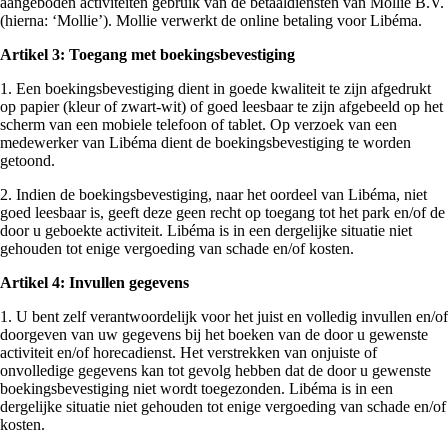
aangeboden activiteiten gebruik van de betaaldiensten van Mollie B.V.
(hierna: ‘Mollie’). Mollie verwerkt de online betaling voor Libéma.
Artikel 3: Toegang met boekingsbevestiging
1. Een boekingsbevestiging dient in goede kwaliteit te zijn afgedrukt
op papier (kleur of zwart-wit) of goed leesbaar te zijn afgebeeld op het
scherm van een mobiele telefoon of tablet. Op verzoek van een
medewerker van Libéma dient de boekingsbevestiging te worden
getoond.
2. Indien de boekingsbevestiging, naar het oordeel van Libéma, niet
goed leesbaar is, geeft deze geen recht op toegang tot het park en/of de
door u geboekte activiteit. Libéma is in een dergelijke situatie niet
gehouden tot enige vergoeding van schade en/of kosten.
Artikel 4: Invullen gegevens
1. U bent zelf verantwoordelijk voor het juist en volledig invullen en/of
doorgeven van uw gegevens bij het boeken van de door u gewenste
activiteit en/of horecadienst. Het verstrekken van onjuiste of
onvolledige gegevens kan tot gevolg hebben dat de door u gewenste
boekingsbevestiging niet wordt toegezonden. Libéma is in een
dergelijke situatie niet gehouden tot enige vergoeding van schade en/of
kosten.