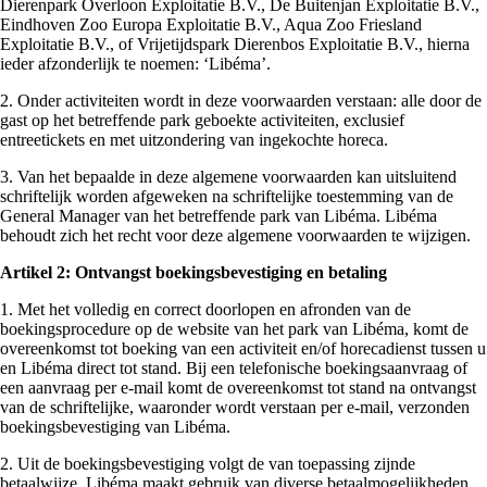
Dierenpark Overloon Exploitatie B.V., De Buitenjan Exploitatie B.V.,
Eindhoven Zoo Europa Exploitatie B.V., Aqua Zoo Friesland
Exploitatie B.V., of Vrijetijdspark Dierenbos Exploitatie B.V., hierna
ieder afzonderlijk te noemen: ‘Libéma’.
2. Onder activiteiten wordt in deze voorwaarden verstaan: alle door de
gast op het betreffende park geboekte activiteiten, exclusief
entreetickets en met uitzondering van ingekochte horeca.
3. Van het bepaalde in deze algemene voorwaarden kan uitsluitend
schriftelijk worden afgeweken na schriftelijke toestemming van de
General Manager van het betreffende park van Libéma. Libéma
behoudt zich het recht voor deze algemene voorwaarden te wijzigen.
Artikel 2: Ontvangst boekingsbevestiging en betaling
1. Met het volledig en correct doorlopen en afronden van de
boekingsprocedure op de website van het park van Libéma, komt de
overeenkomst tot boeking van een activiteit en/of horecadienst tussen u
en Libéma direct tot stand. Bij een telefonische boekingsaanvraag of
een aanvraag per e-mail komt de overeenkomst tot stand na ontvangst
van de schriftelijke, waaronder wordt verstaan per e-mail, verzonden
boekingsbevestiging van Libéma.
2. Uit de boekingsbevestiging volgt de van toepassing zijnde
betaalwijze. Libéma maakt gebruik van diverse betaalmogelijkheden,