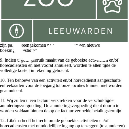
geboekte datum kan alleen op aanvraag en bij voldoende
beschikbaarheid.
8. Indien u een wijziging wenst in het soort activiteit dat is
overeengekomen, zal Libéma nagaan of dit mogelijk is en welke
aanvullende kosten hiervoor in rekening worden gebracht. Aan uw
boekingsbevestiging kunt u geen rechten ontlenen ten aanzien van
andere, niet overeengekomen activiteiten en/of horecadiensten. Deze
zijn pas overeengekomen na ontvangst van een nieuwe
boekingsbevestiging.
9. Indien u geen gebruik maakt van de geboekte activiteiten en/of
horecadiensten en niet vooraf annuleert, worden te allen tijde de
volledige kosten in rekening gebracht.
10. Ten behoeve van een activiteit en/of horecadienst aangeschafte
entreekaarten voor de toegang tot onze locaties kunnen niet worden
geannuleerd.
11. Wij zullen u een factuur verstrekken voor de verschuldigde
annuleringsvergoeding. De annuleringsvergoeding dient door u te
worden voldaan binnen de op de factuur vermelde betalingstermijn.
12. Libéma heeft het recht om de geboekte activiteiten en/of
horecadiensten met onmiddellijke ingang op te zeggen (te annuleren)