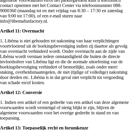
algemene voorwaarden en/of het parkreglement kunt u telefonisch
contact opnemen met het Contact Center via telefoonnummer 088-
9000360 (maandag tot en met vrijdag van 8:30 – 17:30 en zaterdag
van 9:00 tot 17:00), of een e-mail sturen naar
info@libemafunfactory.nl.
Artikel 11: Overmacht
1. Libéma is niet gehouden tot nakoming van haar verplichtingen
voortvloeiend uit de boekingsbevestiging indien zij daartoe als gevolg
van overmacht verhinderd wordt. Onder overmacht aan de zijde van
Libéma wordt verstaan iedere omstandigheid die buiten de directe
invloedssfeer van Libéma ligt en die de normale uitoefening van de
boekingsbevestiging verhindert of bemoeilijkt, zoals onder meer:
staking, overheidsmaatregelen, de niet (tijdige of volledige) nakoming
door derden etc. Libéma is in dat geval niet verplicht tot vergoeding
van schade en/of kosten.
Artikel 12: Conversie
1. Indien een artikel of een gedeelte van een artikel van deze algemene
voorwaarden wordt vernietigd of nietig blijkt te zijn, blijven de
algemene voorwaarden voor het overige gedeelte in stand en van
toepassing.
Artikel 13: Toepasselijk recht en forumkeuze