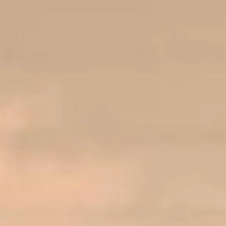
Adresse & Route
Die Öffnungszeiten
Kontakt
Newsletter
De huidige taal van de website is Deutsch