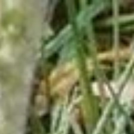
Adresse & Route
Die Öffnungszeiten
Kontakt
Newsletter
De huidige taal van de website is Deutsch