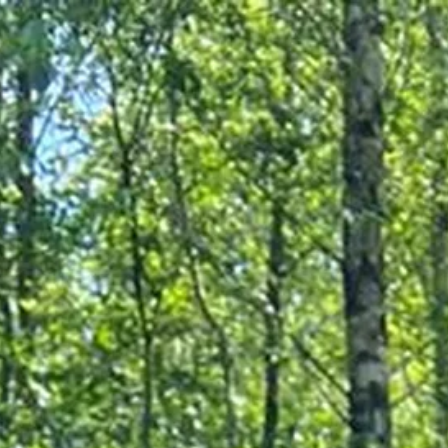
Adresse & Route
Die Öffnungszeiten
Kontakt
Newsletter
De huidige taal van de website is Deutsch